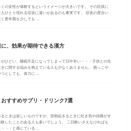
多くの女性が体験するというイメージが大きいです。 その症状に
一人ひとり現れる症状に違いがあるのも事実です。 症状の度合い
く更年期を少しでも …
策に、効果が期待できる漢方
きがひどい、睡眠不足になってしまって日中辛い・・・子供との生
泣きに関する悩みを抱えている人も少なくありません。 抱っこや
つとしても、体力に …
！おすすめサプリ・ドリンク7選
いるときは楽しいものですが、翌朝起きるときに吐き気や頭痛がす
体験したことのある人も多いでしょう。 二日酔いさえなければも
・・・と感じている …