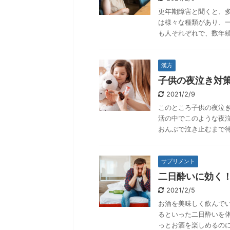
更年期障害と聞くと、
は様々な種類があり、
も人それぞれで、数年続
漢方
子供の夜泣き対
2021/2/9
このところ子供の夜泣
活の中でこのような夜
おんぶで泣き止むまで待
サプリメント
二日酔いに効く
2021/2/5
お酒を美味しく飲んで
るといった二日酔いを
っとお酒を楽しめるのに