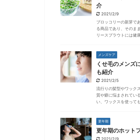
介
2021/2/9
ブロッコリーの新芽で
る商品であり、そのま
リースプラウトには健康
メンズケア
くせ毛のメンズ
も紹介
2021/2/5
流行りの髪型やワック
質や癖に悩まされてい
い、ワックスを使っても
更年期
更年期のホット
2021/2/9