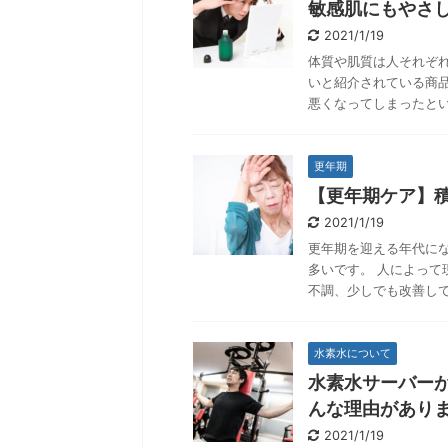
敏感肌にもやさ
2021/1/19
体質や肌質は人それぞ
いと紹介されている商
悪くなってしまったとい
更年期
【更年期ケア】
2021/1/19
更年期を迎える年代に
多いです。 人によって
不調、少しでも改善して
水素水について
水素水サーバー
んな理由があり
2021/1/19