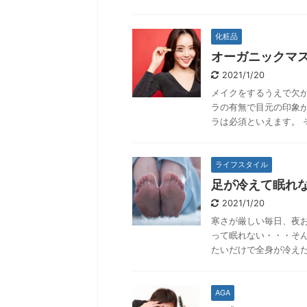
化粧品
オーガニックマス
2021/1/20
メイクをするうえで欠
ラの有無で目元の印象
ラは必須といえます。 
ライフスタイル
足が冷えて眠れ
2021/1/20
寒さが厳しい毎日、夜
って眠れない・・・そ
たいだけで全身が冷えた
AGA