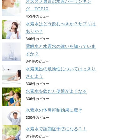
オススメ東京の水素バーランキン
グ TOP10
453件のビュー
水素水はどう飲むべきか？サプリは
ありか？
346件のビュー
電解水と水素水の違いを知っていま
すか？
341件のビュー
水素風呂の危険性についてはっきり
させよう
338件のビュー
水素水を飲むと便通がよくなる
336件のビュー
水素水の体臭抑制効果に驚き
330件のビュー
水素水で認知症予防になる？！
319件のビュー