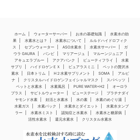
ホーム
ウォーターサーバー
お水の基礎知識
水素水の効
果
水素水とは？
水素水について
ルルドハイドロフィク
ス
セブンウォーター
ASO水素水
水素水サーバー
ガ
ウラ GAURA
バンビ
マリアージュ
マルーンジュニア
アキュエラブルー
アクアバンク
ビューティフライ
水素
サプリ
ハイドロゲンＥＸ
ピュアラスミニ
ペットの贅沢水
素水
日本トリム
H２水素サプリメント
SOMA
アルピ
ナ
クリスタルハイドロゲンフェイシャルマスク
スパペッツ
ペットと水素水
水素風呂
PURE WATER+H2
オーロラ
プラス
サビトルウォーター
ビューステージ
プラチナダイ
ヤモンド水素
妊活と水素水
水の素
水素のめぐり湯
水素ガス
水素パック
水素水とダイエット
水素水タンブ
ラー
水素水ミスト
認知症と水素水
水素水と糖尿病
活性水素水
還元水素水
クリスタル水素水