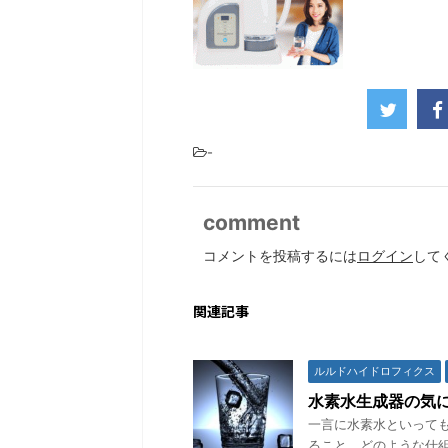
-
comment
コメントを投稿するには
ログイン
して
関連記事
ルルドハイドロフィクス
水素水生成器の気
一言に水素水といって
ること、どのような仕