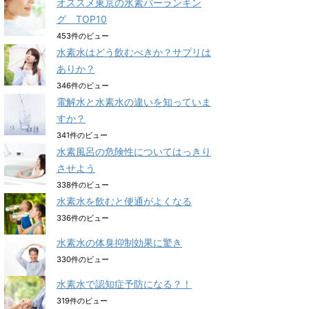
オススメ東京の水素バーランキン
グ TOP10
453件のビュー
水素水はどう飲むべきか？サプリは
ありか？
346件のビュー
電解水と水素水の違いを知っていま
すか？
341件のビュー
水素風呂の危険性についてはっきり
させよう
338件のビュー
水素水を飲むと便通がよくなる
336件のビュー
水素水の体臭抑制効果に驚き
330件のビュー
水素水で認知症予防になる？！
319件のビュー