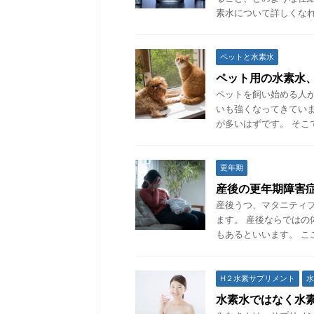
素水について詳しくなれ
ペットと水素水
ペット用の水素水
ペットを飼い始める人
いも強くなってきてい
が多いはずです。 そこ
更年期
産後の更年期障害
産後うつ、マタニティ
ます。 産後ならでは
もあるといいます。 こ
H２水素サプリメント
水
水素水ではなく水