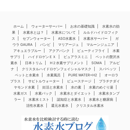
ホーム
ウォーターサーバー
お水の基礎知識
水素水の効
果
水素水とは？
水素水について
ルルドハイドロフィク
ス
セブンウォーター
ASO水素水
水素水サーバー
ガ
ウラ GAURA
バンビ
マリアージュ
マルーンジュニア
アキュエラブルー
アクアバンク
ビューティフライ
水素
サプリ
ハイドロゲンＥＸ
ピュアラスミニ
ペットの贅沢水
素水
日本トリム
H２水素サプリメント
SOMA
アルピ
ナ
クリスタルハイドロゲンフェイシャルマスク
スパペッツ
ペットと水素水
水素風呂
PURE WATER+H2
オーロラ
プラス
サビトルウォーター
ビューステージ
プラチナダイ
ヤモンド水素
妊活と水素水
水の素
水素のめぐり湯
水素ガス
水素パック
水素水とダイエット
水素水タンブ
ラー
水素水ミスト
認知症と水素水
水素水と糖尿病
活性水素水
還元水素水
クリスタル水素水