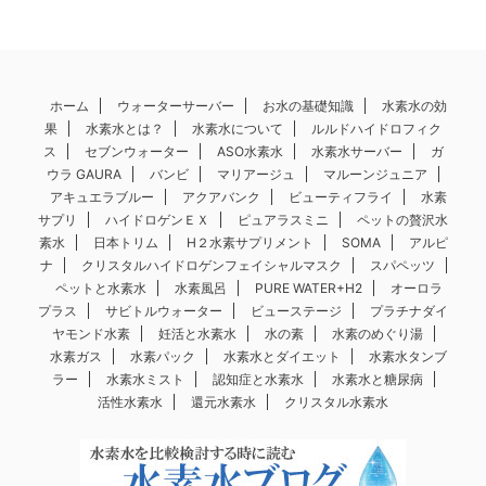
ホーム
ウォーターサーバー
お水の基礎知識
水素水の効
果
水素水とは？
水素水について
ルルドハイドロフィク
ス
セブンウォーター
ASO水素水
水素水サーバー
ガ
ウラ GAURA
バンビ
マリアージュ
マルーンジュニア
アキュエラブルー
アクアバンク
ビューティフライ
水素
サプリ
ハイドロゲンＥＸ
ピュアラスミニ
ペットの贅沢水
素水
日本トリム
H２水素サプリメント
SOMA
アルピ
ナ
クリスタルハイドロゲンフェイシャルマスク
スパペッツ
ペットと水素水
水素風呂
PURE WATER+H2
オーロラ
プラス
サビトルウォーター
ビューステージ
プラチナダイ
ヤモンド水素
妊活と水素水
水の素
水素のめぐり湯
水素ガス
水素パック
水素水とダイエット
水素水タンブ
ラー
水素水ミスト
認知症と水素水
水素水と糖尿病
活性水素水
還元水素水
クリスタル水素水