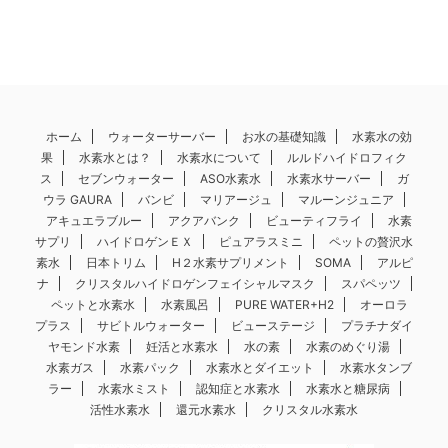
ホーム
ウォーターサーバー
お水の基礎知識
水素水の効
果
水素水とは？
水素水について
ルルドハイドロフィク
ス
セブンウォーター
ASO水素水
水素水サーバー
ガ
ウラ GAURA
バンビ
マリアージュ
マルーンジュニア
アキュエラブルー
アクアバンク
ビューティフライ
水素
サプリ
ハイドロゲンＥＸ
ピュアラスミニ
ペットの贅沢水
素水
日本トリム
H２水素サプリメント
SOMA
アルピ
ナ
クリスタルハイドロゲンフェイシャルマスク
スパペッツ
ペットと水素水
水素風呂
PURE WATER+H2
オーロラ
プラス
サビトルウォーター
ビューステージ
プラチナダイ
ヤモンド水素
妊活と水素水
水の素
水素のめぐり湯
水素ガス
水素パック
水素水とダイエット
水素水タンブ
ラー
水素水ミスト
認知症と水素水
水素水と糖尿病
活性水素水
還元水素水
クリスタル水素水