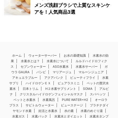
メンズ洗顔ブラシで上質なスキンケ
アを！人気商品3選
ホーム
ウォーターサーバー
お水の基礎知識
水素水の効
果
水素水とは？
水素水について
ルルドハイドロフィク
ス
セブンウォーター
ASO水素水
水素水サーバー
ガ
ウラ GAURA
バンビ
マリアージュ
マルーンジュニア
アキュエラブルー
アクアバンク
ビューティフライ
水素
サプリ
ハイドロゲンＥＸ
ピュアラスミニ
ペットの贅沢水
素水
日本トリム
H２水素サプリメント
SOMA
アルピ
ナ
クリスタルハイドロゲンフェイシャルマスク
スパペッツ
ペットと水素水
水素風呂
PURE WATER+H2
オーロラ
プラス
サビトルウォーター
ビューステージ
プラチナダイ
ヤモンド水素
妊活と水素水
水の素
水素のめぐり湯
水素ガス
水素パック
水素水とダイエット
水素水タンブ