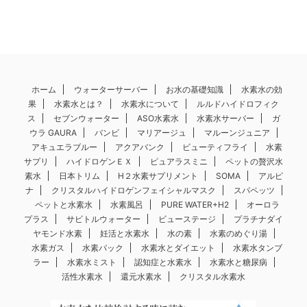
ホーム
ウォーターサーバー
お水の基礎知識
水素水の効
果
水素水とは？
水素水について
ルルドハイドロフィク
ス
セブンウォーター
ASO水素水
水素水サーバー
ガ
ウラ GAURA
バンビ
マリアージュ
マルーンジュニア
アキュエラブルー
アクアバンク
ビューティフライ
水素
サプリ
ハイドロゲンＥＸ
ピュアラスミニ
ペットの贅沢水
素水
日本トリム
H２水素サプリメント
SOMA
アルピ
ナ
クリスタルハイドロゲンフェイシャルマスク
スパペッツ
ペットと水素水
水素風呂
PURE WATER+H2
オーロラ
プラス
サビトルウォーター
ビューステージ
プラチナダイ
ヤモンド水素
妊活と水素水
水の素
水素のめぐり湯
水素ガス
水素パック
水素水とダイエット
水素水タンブ
ラー
水素水ミスト
認知症と水素水
水素水と糖尿病
活性水素水
還元水素水
クリスタル水素水