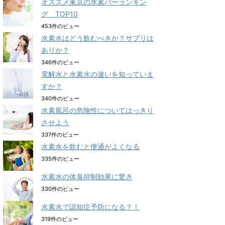
オススメ東京の水素バーランキン
グ TOP10
453件のビュー
水素水はどう飲むべきか？サプリは
ありか？
346件のビュー
電解水と水素水の違いを知っていま
すか？
340件のビュー
水素風呂の危険性についてはっきり
させよう
337件のビュー
水素水を飲むと便通がよくなる
335件のビュー
水素水の体臭抑制効果に驚き
330件のビュー
水素水で認知症予防になる？！
319件のビュー