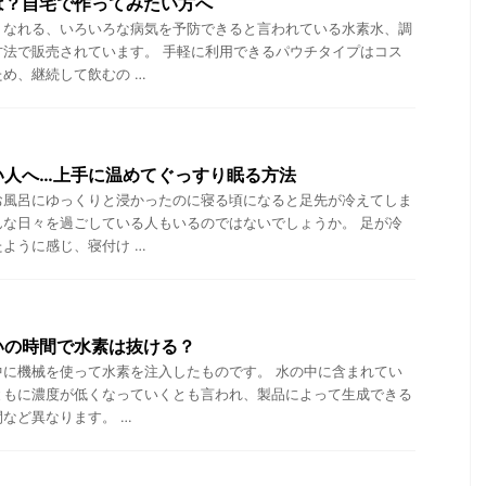
は？自宅で作ってみたい方へ
くなれる、いろいろな病気を予防できると言われている水素水、調
方法で販売されています。 手軽に利用できるパウチタイプはコス
め、継続して飲むの …
い人へ…上手に温めてぐっすり眠る方法
お風呂にゆっくりと浸かったのに寝る頃になると足先が冷えてしま
んな日々を過ごしている人もいるのではないでしょうか。 足が冷
ように感じ、寝付け …
いの時間で水素は抜ける？
中に機械を使って水素を注入したものです。 水の中に含まれてい
ともに濃度が低くなっていくとも言われ、製品によって生成できる
など異なります。 …