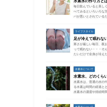
水素水の作り方と
毎日飲んでいると美し
べてみるといろいろな
パが悪いとされているた
ライフスタイル
足が冷えて眠れな
寒さが厳しい毎日、夜
って眠れない・・・そ
たいだけで全身が冷えた
水素水について
水素水、どのくら
水素水は、普通の水の
る水素は時間の経過と
水素水の濃度や持続時間
水素水について