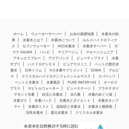
ホーム
ウォーターサーバー
お水の基礎知識
水素水の効
果
水素水とは？
水素水について
ルルドハイドロフィク
ス
セブンウォーター
ASO水素水
水素水サーバー
ガ
ウラ GAURA
バンビ
マリアージュ
マルーンジュニア
アキュエラブルー
アクアバンク
ビューティフライ
水素
サプリ
ハイドロゲンＥＸ
ピュアラスミニ
ペットの贅沢水
素水
日本トリム
H２水素サプリメント
SOMA
アルピ
ナ
クリスタルハイドロゲンフェイシャルマスク
スパペッツ
ペットと水素水
水素風呂
PURE WATER+H2
オーロラ
プラス
サビトルウォーター
ビューステージ
プラチナダイ
ヤモンド水素
妊活と水素水
水の素
水素のめぐり湯
水素ガス
水素パック
水素水とダイエット
水素水タンブ
ラー
水素水ミスト
認知症と水素水
水素水と糖尿病
活性水素水
還元水素水
クリスタル水素水