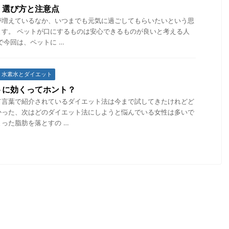
、選び方と注意点
が増えているなか、いつまでも元気に過ごしてもらいたいという思
ます。 ペットが口にするものは安心できるものが良いと考える人
で今回は、ペットに …
水素水とダイエット
トに効くってホント？
て言葉で紹介されているダイエット法は今まで試してきたけれどど
かった、次はどのダイエット法にしようと悩んでいる女性は多いで
った脂肪を落とすの …