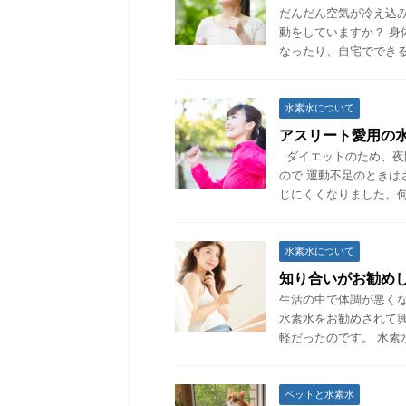
だんだん空気が冷え込
動をしていますか？ 
なったり、自宅でできる
水素水について
アスリート愛用の
ダイエットのため、夜
ので 運動不足のとき
じにくくなりました。何
水素水について
知り合いがお勧め
生活の中で体調が悪く
水素水をお勧めされて
軽だったのです。 水素
ペットと水素水