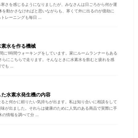
み寒さを感じるようになりましたが、みなさんは日ごろから何か運
身体を動かさなければと思いながらも、寒くて外に出るのが億劫に
トレーニングも毎日 …
水素水を作る機械
間に1時間ウォーキングをしています。家にルームランナーもある
はさらにこちらで走ります。そんなときに水素水を飲むと疲れを感
でも …
した水素水発生機の内容
なると何かに頼りたい気持ちが出ます。私は知り合いに相談をして
興味が出ました。それらは健康のために人気のある商品で実際に手
水の情報を調べて分 …