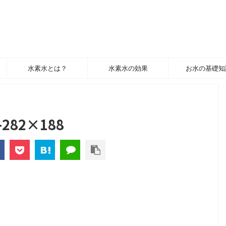
水素水とは？
水素水の効果
お水の基礎知
-282×188