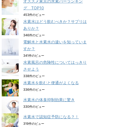
オススメ東京の水素バーランキン
グ TOP10
453件のビュー
水素水はどう飲むべきか？サプリは
ありか？
346件のビュー
電解水と水素水の違いを知っていま
すか？
341件のビュー
水素風呂の危険性についてはっきり
させよう
338件のビュー
水素水を飲むと便通がよくなる
336件のビュー
水素水の体臭抑制効果に驚き
330件のビュー
水素水で認知症予防になる？！
319件のビュー