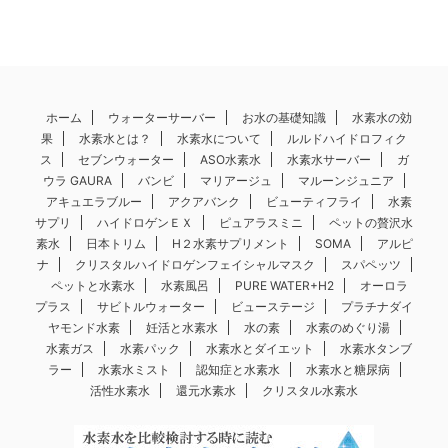
ホーム
ウォーターサーバー
お水の基礎知識
水素水の効
果
水素水とは？
水素水について
ルルドハイドロフィク
ス
セブンウォーター
ASO水素水
水素水サーバー
ガ
ウラ GAURA
バンビ
マリアージュ
マルーンジュニア
アキュエラブルー
アクアバンク
ビューティフライ
水素
サプリ
ハイドロゲンＥＸ
ピュアラスミニ
ペットの贅沢水
素水
日本トリム
H２水素サプリメント
SOMA
アルピ
ナ
クリスタルハイドロゲンフェイシャルマスク
スパペッツ
ペットと水素水
水素風呂
PURE WATER+H2
オーロラ
プラス
サビトルウォーター
ビューステージ
プラチナダイ
ヤモンド水素
妊活と水素水
水の素
水素のめぐり湯
水素ガス
水素パック
水素水とダイエット
水素水タンブ
ラー
水素水ミスト
認知症と水素水
水素水と糖尿病
活性水素水
還元水素水
クリスタル水素水