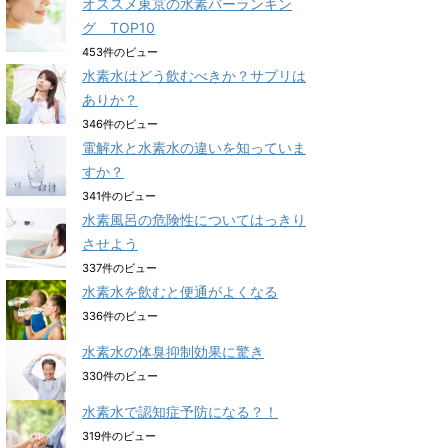
オススメ東京の水素バーランキン
グ TOP10
453件のビュー
水素水はどう飲むべきか？サプリは
ありか？
346件のビュー
電解水と水素水の違いを知っていま
すか？
341件のビュー
水素風呂の危険性についてはっきり
させよう
337件のビュー
水素水を飲むと便通がよくなる
336件のビュー
水素水の体臭抑制効果に驚き
330件のビュー
水素水で認知症予防になる？！
319件のビュー