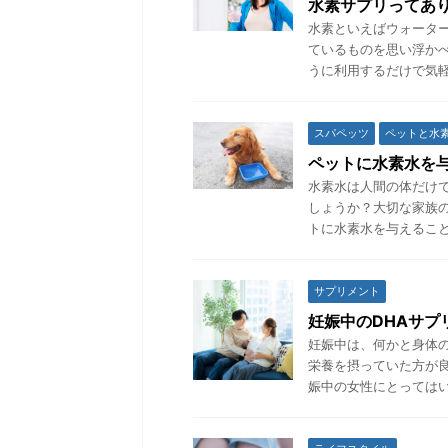
水素サプリってあ
水素といえばウォータ
ているものを思い浮か
うに利用するだけで気軽
スパペッツ
ペットと水
ペットに水素水を
水素水は人間の体だけ
しょうか？大切な家族
トに水素水を与えること
サプリメント
妊娠中のDHAサプ
妊娠中は、何かと身体
栄養を摂っていた方が
娠中の女性にとってはい