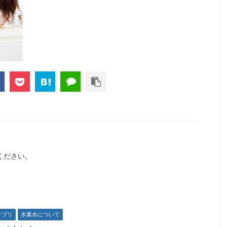
ください。
サプリ
水素水について