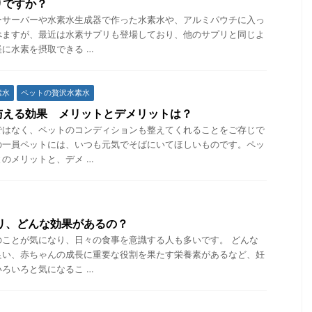
りですか？
ーサーバーや水素水生成器で作った水素水や、アルミパウチに入っ
べますが、最近は水素サプリも登場しており、他のサプリと同じよ
に水素を摂取できる …
素水
ペットの贅沢水素水
与える効果 メリットとデメリットは？
ではなく、ペットのコンディションも整えてくれることをご存じで
の一員ペットには、いつも元気でそばにいてほしいものです。ペッ
のメリットと、デメ …
リ、どんな効果があるの？
のことが気になり、日々の食事を意識する人も多いです。 どんな
良い、赤ちゃんの成長に重要な役割を果たす栄養素があるなど、妊
ろいろと気になるこ …