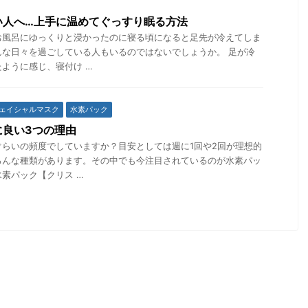
い人へ…上手に温めてぐっすり眠る方法
お風呂にゆっくりと浸かったのに寝る頃になると足先が冷えてしま
んな日々を過ごしている人もいるのではないでしょうか。 足が冷
ように感じ、寝付け …
ェイシャルマスク
水素パック
に良い3つの理由
らいの頻度でしていますか？目安としては週に1回や2回が理想的
ろんな種類があります。その中でも今注目されているのが水素パッ
素パック【クリス …