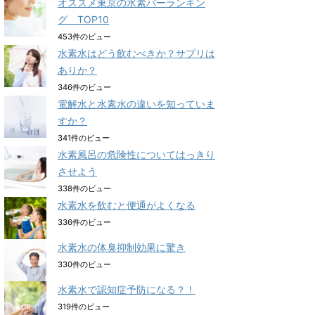
オススメ東京の水素バーランキン
グ TOP10
453件のビュー
水素水はどう飲むべきか？サプリは
ありか？
346件のビュー
電解水と水素水の違いを知っていま
すか？
341件のビュー
水素風呂の危険性についてはっきり
させよう
338件のビュー
水素水を飲むと便通がよくなる
336件のビュー
水素水の体臭抑制効果に驚き
330件のビュー
水素水で認知症予防になる？！
319件のビュー