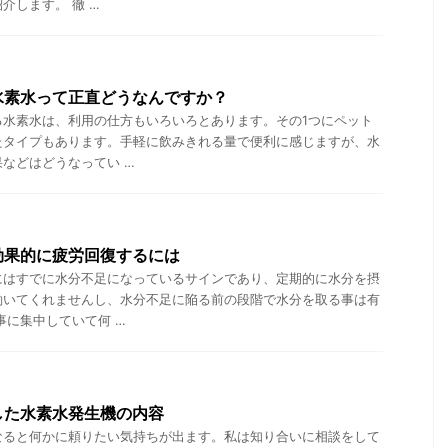
介します。 徹 …
水素水って正直どうなんですか？
る水素水は、利用の仕方もいろいろとあります。その1つにペット
たタイプもあります。手軽に飲みきれる量で便利に感じますが、水
などはどうなってい …
効果的に疲労回復するには
にはすでに水分不足になっているサインであり、定期的に水分を摂
働いてくれませんし、水分不足に陥る前の段階で水分を取る事は有
事に集中していて何 …
した水素水発生機の内容
なると何かに頼りたい気持ちが出ます。私は知り合いに相談をして