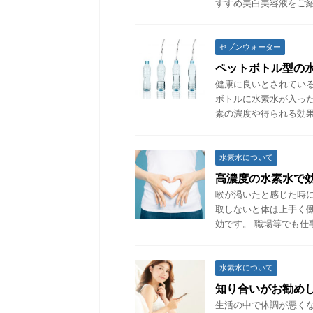
すすめ美白美容液をご紹
セブンウォーター
ペットボトル型の
健康に良いとされてい
ボトルに水素水が入っ
素の濃度や得られる効果
水素水について
高濃度の水素水で
喉が渇いたと感じた時
取しないと体は上手く
効です。 職場等でも仕
水素水について
知り合いがお勧め
生活の中で体調が悪く