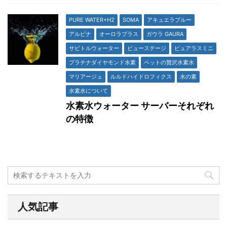
PURE WATER+H2
SOMA
アキュエラブルー
アルピナ
オーロラプラス
ガウラ GAURA
サビトルウォーター
ビューステージ
ピュアラスミニ
プラチナダイヤモンド水素
ペットの贅沢水素水
マリアージュ
ルルドハイドロフィクス
水の素
水素水について
水素水ウォーター サーバーそれぞれ
の特徴
人気記事