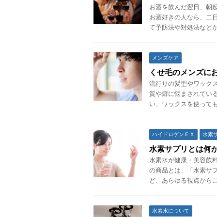
お酒を飲んだ翌日、朝
お酒好きの人なら、二
て予防法や対処法などが
メンズケア
くせ毛のメンズに
流行りの髪型やワック
質や癖に悩まされてい
い、ワックスを使っても
ハイドロゲンＥＸ
水素
水素サプリとは何
水素水が健康・美容飲
の商品とは、「水素サ
ど、あらゆる視点からご
水素水について