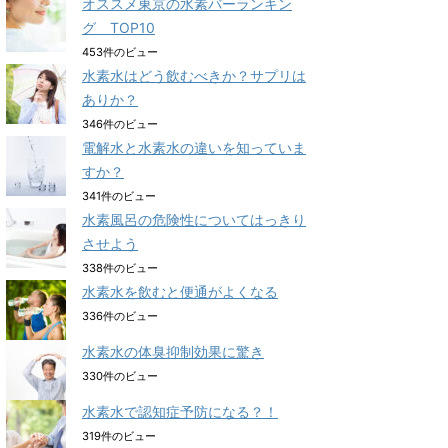
オススメ東京の水素バーランキン
グ TOP10
453件のビュー
水素水はどう飲むべきか？サプリは
ありか？
346件のビュー
電解水と水素水の違いを知っていま
すか？
341件のビュー
水素風呂の危険性についてはっきり
させよう
338件のビュー
水素水を飲むと便通がよくなる
336件のビュー
水素水の体臭抑制効果に驚き
330件のビュー
水素水で認知症予防になる？！
319件のビュー