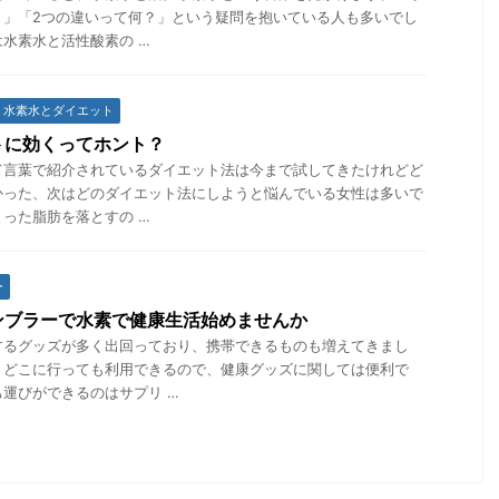
？」「2つの違いって何？」という疑問を抱いている人も多いでし
水素水と活性酸素の …
水素水とダイエット
トに効くってホント？
て言葉で紹介されているダイエット法は今まで試してきたけれどど
かった、次はどのダイエット法にしようと悩んでいる女性は多いで
った脂肪を落とすの …
ー
ンブラーで水素で健康生活始めませんか
するグッズが多く出回っており、携帯できるものも増えてきまし
、どこに行っても利用できるので、健康グッズに関しては便利で
運びができるのはサプリ …