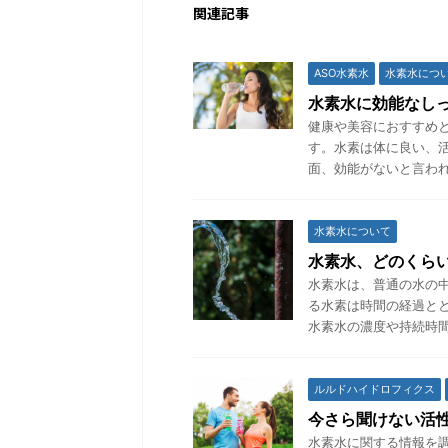
関連記事
ASO水素水
水素水につ
水素水に効能なし
健康や美容におすすめ
す。水素は体に良い、
面、効能がないと言われ
水素水について
水素水、どのくら
水素水は、普通の水の
る水素は時間の経過と
水素水の濃度や持続時間
ルルドハイドロフィクス
今さら聞けない活
水素水に関する情報を