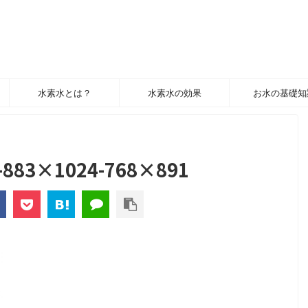
水素水とは？
水素水の効果
お水の基礎知
M-883×1024-768×891