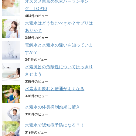
オススメ東京の水素バーランキン
グ TOP10
454件のビュー
水素水はどう飲むべきか？サプリは
ありか？
346件のビュー
電解水と水素水の違いを知っていま
すか？
341件のビュー
水素風呂の危険性についてはっきり
させよう
338件のビュー
水素水を飲むと便通がよくなる
336件のビュー
水素水の体臭抑制効果に驚き
330件のビュー
水素水で認知症予防になる？！
319件のビュー