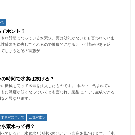
いて
ってホント？
とされ話題になっている水素水、実は効能がないとも言われていま
活性酸素を除去してくれるので健康的になるという情報がある反
てしまうとその実態が …
いの時間で水素は抜ける？
中に機械を使って水素を注入したものです。 水の中に含まれてい
ともに濃度が低くなっていくとも言われ、製品によって生成できる
など異なります。 …
水素水について
活性水素水
性水素水って何？
調べていると、水素水と活性水素水という言葉を見かけます。「水