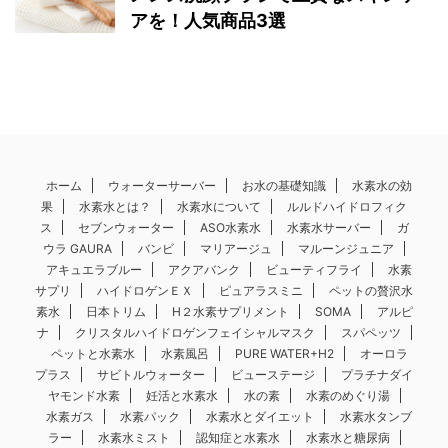
アを！人気商品3選
ホーム
ウォーターサーバー
お水の基礎知識
水素水の効
果
水素水とは？
水素水について
ルルドハイドロフィク
ス
セブンウォーター
ASO水素水
水素水サーバー
ガ
ウラ GAURA
バンビ
マリアージュ
マルーンジュニア
アキュエラブルー
アクアバンク
ビューティフライ
水素
サプリ
ハイドロゲンＥＸ
ピュアラスミニ
ペットの贅沢水
素水
日本トリム
H２水素サプリメント
SOMA
アルピ
ナ
クリスタルハイドロゲンフェイシャルマスク
スパペッツ
ペットと水素水
水素風呂
PURE WATER+H2
オーロラ
プラス
サビトルウォーター
ビューステージ
プラチナダイ
ヤモンド水素
妊活と水素水
水の素
水素のめぐり湯
水素ガス
水素パック
水素水とダイエット
水素水タンブ
ラー
水素水ミスト
認知症と水素水
水素水と糖尿病