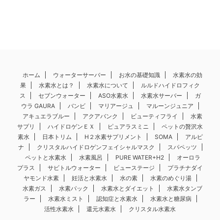
ホーム
ウォーターサーバー
お水の基礎知識
水素水の効
果
水素水とは？
水素水について
ルルドハイドロフィク
ス
セブンウォーター
ASO水素水
水素水サーバー
ガ
ウラ GAURA
バンビ
マリアージュ
マルーンジュニア
アキュエラブルー
アクアバンク
ビューティフライ
水素
サプリ
ハイドロゲンＥＸ
ピュアラスミニ
ペットの贅沢水
素水
日本トリム
H２水素サプリメント
SOMA
アルピ
ナ
クリスタルハイドロゲンフェイシャルマスク
スパペッツ
ペットと水素水
水素風呂
PURE WATER+H2
オーロラ
プラス
サビトルウォーター
ビューステージ
プラチナダイ
ヤモンド水素
妊活と水素水
水の素
水素のめぐり湯
水素ガス
水素パック
水素水とダイエット
水素水タンブ
ラー
水素水ミスト
認知症と水素水
水素水と糖尿病
活性水素水
還元水素水
クリスタル水素水