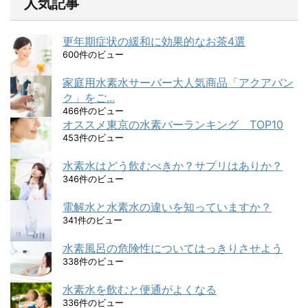
人気記事
更年期症状の緩和に効果的なお茶4選
600件のビュー
家庭用水素水サーバー大人気商品「アクアバン
ク」をご...
466件のビュー
オススメ東京の水素バーランキング TOP10
453件のビュー
水素水はどう飲むべきか？サプリはありか？
346件のビュー
電解水と水素水の違いを知っていますか？
341件のビュー
水素風呂の危険性についてはっきりさせよう
338件のビュー
水素水を飲むと便通がよくなる
336件のビュー