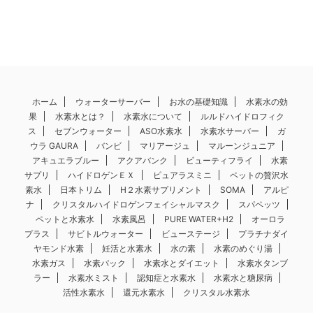
ホーム
ウォーターサーバー
お水の基礎知識
水素水の効
果
水素水とは？
水素水について
ルルドハイドロフィク
ス
セブンウォーター
ASO水素水
水素水サーバー
ガ
ウラ GAURA
バンビ
マリアージュ
マルーンジュニア
アキュエラブルー
アクアバンク
ビューティフライ
水素
サプリ
ハイドロゲンＥＸ
ピュアラスミニ
ペットの贅沢水
素水
日本トリム
H２水素サプリメント
SOMA
アルピ
ナ
クリスタルハイドロゲンフェイシャルマスク
スパペッツ
ペットと水素水
水素風呂
PURE WATER+H2
オーロラ
プラス
サビトルウォーター
ビューステージ
プラチナダイ
ヤモンド水素
妊活と水素水
水の素
水素のめぐり湯
水素ガス
水素パック
水素水とダイエット
水素水タンブ
ラー
水素水ミスト
認知症と水素水
水素水と糖尿病
活性水素水
還元水素水
クリスタル水素水