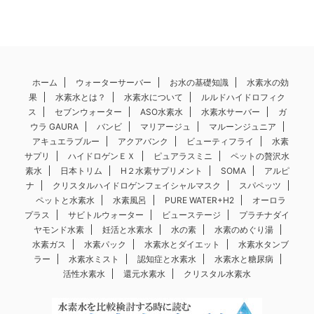
ホーム
ウォーターサーバー
お水の基礎知識
水素水の効
果
水素水とは？
水素水について
ルルドハイドロフィク
ス
セブンウォーター
ASO水素水
水素水サーバー
ガ
ウラ GAURA
バンビ
マリアージュ
マルーンジュニア
アキュエラブルー
アクアバンク
ビューティフライ
水素
サプリ
ハイドロゲンＥＸ
ピュアラスミニ
ペットの贅沢水
素水
日本トリム
H２水素サプリメント
SOMA
アルピ
ナ
クリスタルハイドロゲンフェイシャルマスク
スパペッツ
ペットと水素水
水素風呂
PURE WATER+H2
オーロラ
プラス
サビトルウォーター
ビューステージ
プラチナダイ
ヤモンド水素
妊活と水素水
水の素
水素のめぐり湯
水素ガス
水素パック
水素水とダイエット
水素水タンブ
ラー
水素水ミスト
認知症と水素水
水素水と糖尿病
活性水素水
還元水素水
クリスタル水素水