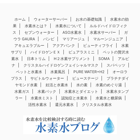
ホーム
ウォーターサーバー
お水の基礎知識
水素水の効
果
水素水とは？
水素水について
ルルドハイドロフィク
ス
セブンウォーター
ASO水素水
水素水サーバー
ガ
ウラ GAURA
バンビ
マリアージュ
マルーンジュニア
アキュエラブルー
アクアバンク
ビューティフライ
水素
サプリ
ハイドロゲンＥＸ
ピュアラスミニ
ペットの贅沢水
素水
日本トリム
H２水素サプリメント
SOMA
アルピ
ナ
クリスタルハイドロゲンフェイシャルマスク
スパペッツ
ペットと水素水
水素風呂
PURE WATER+H2
オーロラ
プラス
サビトルウォーター
ビューステージ
プラチナダイ
ヤモンド水素
妊活と水素水
水の素
水素のめぐり湯
水素ガス
水素パック
水素水とダイエット
水素水タンブ
ラー
水素水ミスト
認知症と水素水
水素水と糖尿病
活性水素水
還元水素水
クリスタル水素水